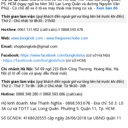
P5, HCM (ngay ngã ba hẻm 341 Lạc Long Quân và đường Nguyễn Văn
Phú) - Có chỗ đỗ xe ô tô-xe máy thoải mái trong cư xá. -
Xem bản đồ
.
Thời gian làm việc
(
quý khách đến ngoài giờ vui lòng liên hệ trước khi đến
)
Thứ 2 - Chủ nhật: từ 8h30 - 21h00
Hotline
: 0961.131.902 (call/zalo) // 0868.593.678
Web:
www.bongkids.com
-
www.thegioixechobe.com
Email:
shopbongkids@gmail.com
(cơ sở Hà Nội)
Facebook:
https://www.facebook.com/bongkidstoy
-
https://facebook.com/bongkidshcm
(cơ sở HCM)
Chi nhánh Hà Nội:
Số 69 ngõ 215 Định Công Thượng, Hoàng Mai, Hà
Nội (
ô tô đỗ cửa và quay đầu thoải mái
).
Thời gian làm việc
(
quý khách đến ngoài giờ vui lòng liên hệ trước khi đến
)
Thứ 2 - Thứ 7: Từ 8h - 20h //
Chủ nhật: T
ừ 9h30 - 20h
Hotline:
0989.348.280 // 0868.593.686 (call/zalo)
Hộ kinh doanh: Mai Thanh Nghĩa - 0868.593.678 - Địa chỉ: Số 3. Lô
3A cư xá TDTT Lạc Long Quân. Phường 5. Quận 11, Tp. HCM
Số GCNDK: 41K8020555 cấp ngày 26/06/2018 tại UBND quận 11