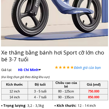
Xe thăng bằng bánh hơi Sport cỡ lớn cho
bé 3-7 tuổi
★
★
★
★
★
Đánh giá của bạn
Giá tại:
Hồ Chí Minh
(Vui lòng chọn giá theo đúng khu vực)
Chiều cao của
Kích thước
Độ tuổi
Giá (vnđ)
bé
12 inch
3 - 5 tuổi
80 - 125cm
750.000
14 inch
4 - 7 tuổi
90 - 135cm
850.000
Trọng lượng
: 3,2 - 3,5kg
Kích thước
: 12 - 14 inch