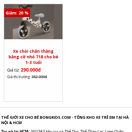
Giảm: 20 %
Xe chòi chân thăng
bằng cỡ nhỏ 718 cho bé
1-3 tuổi
290.000đ
Giá từ:
Giá thị trường:
362.000đ
THẾ GIỚI XE CHO BÉ BONGKIDS.COM - TỔNG KHO XE TRẺ EM TẠI HÀ
NỘI & HCM
Trụ sở tại
HCM:
341/3A3 khu cư xá Thể Dục Thể Thao
Lạc Long Quân,