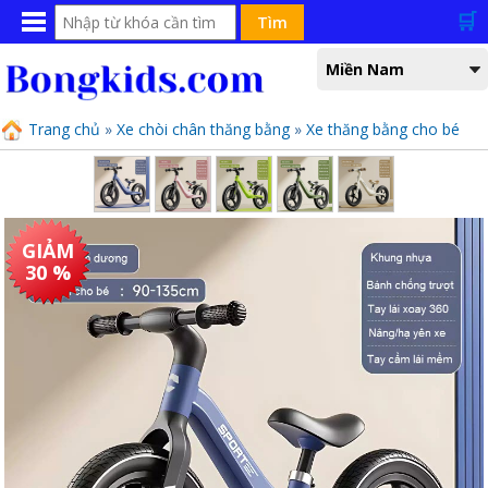
🛒
Bạn đang xem tại
Miền Nam
Trang chủ
»
Xe chòi chân thăng bằng
»
Xe thăng bằng cho bé
GIẢM
30 %