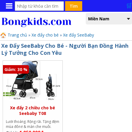
🛒
Menu
Bạn đang xem tại
Trang chủ
Miền Nam
Sản phẩm đang bán
Trang chủ
»
Xe đẩy cho bé
»
Xe đẩy SeeBaby
Xe ô tô điện trẻ em
Xe Đẩy SeeBaby Cho Bé - Người Bạn Đồng Hành
Lý Tưởng Cho Con Yêu
Xe máy điện trẻ em
Xe cần cẩu máy xúc
Giảm: 30 %
Xe chòi chân thăng bằng
Xe đẩy cho bé
Xe đạp trẻ em
Xe đẩy 2 chiều cho bé
Xe trượt chân Scooter
Seebaby T08
Lưới thoáng. Rộng rãi. Tặng đệm
Xe tập đi cho bé
mùa đông & màn che muỗi.
Khung chắc