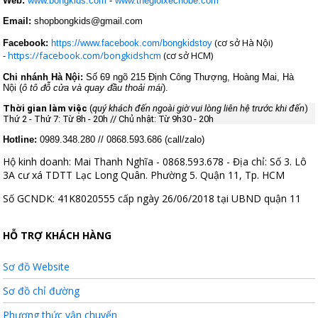
Web:
www.bongkids.com
-
www.thegioixechobe.com
Email:
shopbongkids@gmail.com
(cơ sở Hà Nội)
Facebook:
https://www.facebook.com/bongkidstoy
-
https://facebook.com/bongkidshcm
(cơ sở HCM)
Chi nhánh Hà Nội:
Số 69 ngõ 215 Định Công Thượng, Hoàng Mai, Hà
Nội (
ô tô đỗ cửa và quay đầu thoải mái
).
Thời gian làm việc
(
quý khách đến ngoài giờ vui lòng liên hệ trước khi đến
)
Thứ 2 - Thứ 7: Từ 8h - 20h //
Chủ nhật: T
ừ 9h30 - 20h
Hotline:
0989.348.280 // 0868.593.686 (call/zalo)
Hộ kinh doanh: Mai Thanh Nghĩa - 0868.593.678 - Địa chỉ: Số 3. Lô
3A cư xá TDTT Lạc Long Quân. Phường 5. Quận 11, Tp. HCM
Số GCNDK: 41K8020555 cấp ngày 26/06/2018 tại UBND quận 11
HỖ TRỢ KHÁCH HÀNG
Sơ đồ Website
Sơ đồ chỉ đường
Phương thức vận chuyển