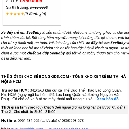
1.950.000đ
Giá từ:
Đồ chơi cho bé
Giá thị trường:
2.785.000đ
★
★
★
★
★
(9 đánh giá)
Thông tin khác
Giới thiệu
Xe đẩy trẻ em
SeeBaby
là sản phẩm được nhiều mẹ tin dùng, phục vụ cho qu
trình chăm sóc bé. Bởi sản phẩm này vừa mang lại những tiện lợi cho mẹ vừa tạ
Tin tức
cho bé sự thoải mái, an toàn. Với tính năng của chiếc
xe đẩy trẻ em SeeBaby
v
thiết kế khoa học bố mẹ sẽ chăm sóc bé tốt hơn đặc biệt là khi đi ra ngoài. Do đó
Hướng dẫn mua hàng
chọn được một
chiếc xe đẩy SeeBaby
giá tốt và an toàn, thuận tiện cho mẹ v
bé là điều nên làm.
Thanh toán
Liên hệ
THẾ GIỚI XE CHO BÉ BONGKIDS.COM - TỔNG KHO XE TRẺ EM TẠI HÀ
NỘI & HCM
Trụ sở tại
HCM:
341/3A3 khu cư xá Thể Dục Thể Thao
Lạc Long Quân,
P5, HCM (ngay ngã ba hẻm 341 Lạc Long Quân và đường Nguyễn Văn
Phú) - Có chỗ đỗ xe ô tô-xe máy thoải mái trong cư xá. -
Xem bản đồ
.
Thời gian làm việc
(
quý khách đến ngoài giờ vui lòng liên hệ trước khi đến
)
Thứ 2 - Chủ nhật: từ 8h30 - 21h00
Hotline
: 0961.131.902 (call/zalo) // 0868.593.678