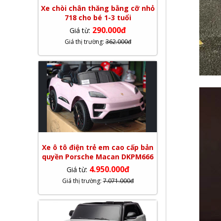
Xe chòi chân thăng bằng cỡ nhỏ
718 cho bé 1-3 tuổi
290.000đ
Giá từ:
Giá thị trường:
362.000đ
Xe ô tô điện trẻ em cao cấp bản
quyền Porsche Macan DKPM666
4.950.000đ
Giá từ:
Giá thị trường:
7.071.000đ