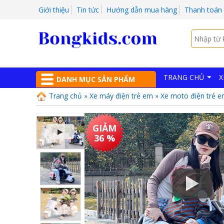
Giới thiệu
Tin tức
Hướng dẫn mua hàng
Thanh toán
TRANG CHỦ
X
DANH MỤC SẢN PHẨM
Trang chủ
»
Xe máy điện trẻ em
»
Xe moto điện trẻ 
GIẢM
▶
36 %