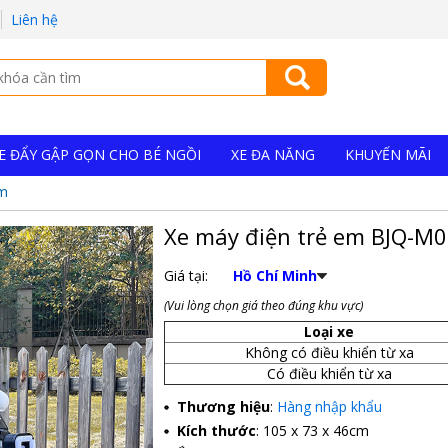
Liên hệ
E ĐẨY GẬP GỌN CHO BÉ NGỒI
XE ĐA NĂNG
KHUYẾN MÃI
em
Xe máy điện trẻ em BJQ-M0
Giá tại:
Hồ Chí Minh
(Vui lòng chọn giá theo đúng khu vực)
Loại xe
Không có điều khiển từ xa
Có điều khiển từ xa
Thương hiệu
:
Hàng nhập khẩu
Kích thước
: 105 x 73 x 46cm