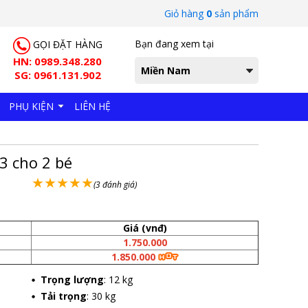
Giỏ hàng
0
sản phẩm
Bạn đang xem tại
GỌI ĐẶT HÀNG
HN: 0989.348.280
Miền Nam
SG: 0961.131.902
PHỤ KIỆN
LIÊN HỆ
3 cho 2 bé
★
★
★
★
★
(3 đánh giá)
Giá (vnđ)
1.750.000
1.850.000
Trọng lượng
: 12 kg
Tải trọng
: 30 kg