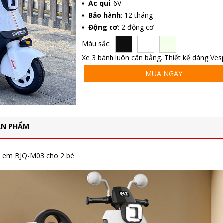
Ắc qui
: 6V
Bảo hành
: 12 tháng
Động cơ
: 2 động cơ
Màu sắc:
Xe 3 bánh luôn cân bằng. Thiết kế dáng Ves
MUA NGAY
ẢN PHẨM
ẻ em BJQ-M03 cho 2 bé