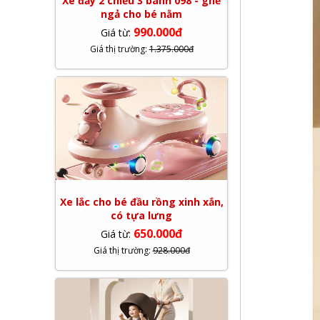
Xe đẩy 2 chiều 3 bánh 098 - ghế
ngả cho bé nằm
990.000đ
Giá từ:
Giá thị trường:
1.375.000đ
Xe lắc cho bé đầu rồng xinh xắn,
có tựa lưng
650.000đ
Giá từ:
Giá thị trường:
928.000đ